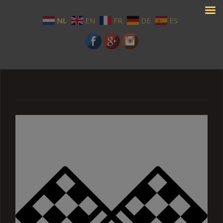
NL
EN
FR
DE
ES