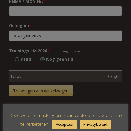
KNMV / MON Nr.
*
Geldig op
*
Trainings Lid 2026
*
Eenmaling per jaar
Al lid
Nog geen lid
Total:
€
35,00
De
Toevoegen aan winkelwagen
Pan
Trainen
op
SKU:
21014
Categorie:
Trainingsdagen
zaterdag
Deze website maakt gebruik van cookies om uw ervaring
aantal
te verbeteren.
Accepteer
Privacybeleid
Beschrijving