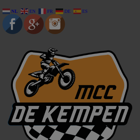
NL
EN
FR
DE
ES